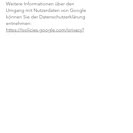
Weitere Informationen über den
Umgang mit Nutzerdaten von Google
können Sie der Datenschutzerklärung
entnehmen:
https://policies.google.com/privacy?
hl=de
.
Google verarbeitet die Daten auch in
den USA, hat sich jedoch dem EU-US
Privacy-Shield unterworfen.
https://www.privacyshield.gov/EU-US-
Framework
9. Newsletter
Sie haben die Möglichkeit, über unsere
Website unseren Newsletter zu
abonnieren. Hierfür benötigen wir
Ihren Vornamen, Nachnamen und E-
Mail-Adresse und ihre Einwilligung,
dass Sie mit dem Bezug des
Newsletters einverstanden sind.